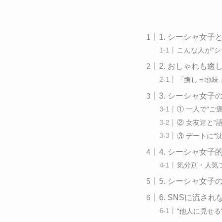
1. シーシャ女子
こんな人が“シ
2. おしゃれも
「癒し＝地味
3. シーシャ女
① 一人で“ご
② 女友達と“
③ デートに“
4. シーシャ女
気分別・人気
5. シーシャ女
6. SNSに流さ
“他人に見せる