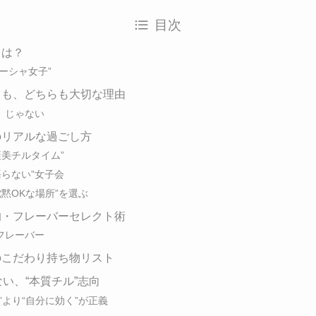
目次
とは？
ーシャ女子”
癒しも、どちらも大切な理由
」じゃない
子のリアルな過ごし方
褒美チルタイム”
語らない”女子会
沈黙OKな場所”を選ぶ
子的・フレーバーセレクト術
フレーバー
子のこだわり持ち物リスト
れない、“本質チル”志向
”より“自分に効く”が正義